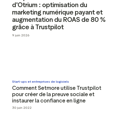
ot Widgets
d'Otrium : optimisation du
Analyse sémantique des
e réseaux sociaux
avis
marketing numérique payant et
es marketing
Données et outils d'analyse
augmentation du ROAS de 80 %
grâce à Trustpilot
Taguer les avis
Données sur les visiteurs
9 juin 2026
Start-ups et entreprises de logiciels
Comment Setmore utilise Trustpilot
pour créer de la preuve sociale et
instaurer la confiance en ligne
30 juin 2022