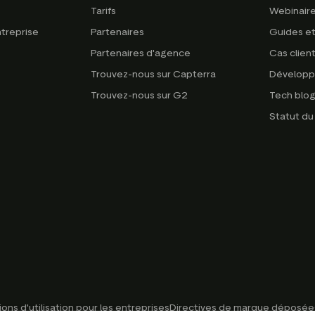
Tarifs
Webinaire
treprise
Partenaires
Guides et
Partenaires d'agence
Cas clien
Trouvez-nous sur Capterra
Développ
Trouvez-nous sur G2
Tech blo
Statut d
ons d'utilisation pour les entreprises
Directives de marque déposée