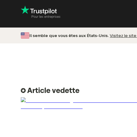
Il semble que vous êtes aux États-Unis.
Visitez le si
Répondez aux avis cl
Avis m
Augmentez vos
conversions
Avis p
Améliorez-vous avec 
Avis s
insights
Invitat
Article vedette
Le ROI de Trustpilot
Booste
visibili