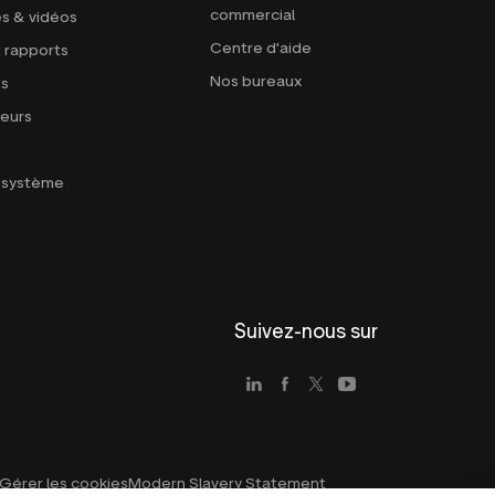
commercial
s & vidéos
Centre d'aide
 rapports
Nos bureaux
ts
eurs
g
u système
Suivez-nous sur
Gérer les cookies
Modern Slavery Statement