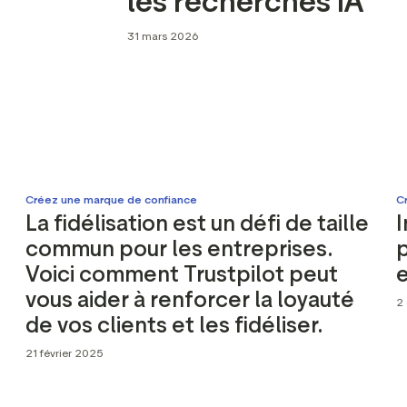
les recherches IA
ilot Widgets
Analyse sémantique des
 de réseaux sociaux
avis
31 mars 2026
urces marketing
Données et outils d'analyse
Taguer les avis
Données sur les visiteurs
Créez une marque de confiance
C
La fidélisation est un défi de taille
I
commun pour les entreprises.
p
Voici comment Trustpilot peut
vous aider à renforcer la loyauté
2
de vos clients et les fidéliser.
21 février 2025