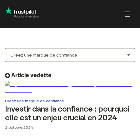
Blog
À propos de Trustpi
Cas clients
Trustpilot pour les
ts
Petites entreprises/en
consommateurs
chands
développement
Page de profil
Guides et rapports
uits
Entreprises
Répondre aux avis
Webinaires & vidéos
Article vedette
s
les établissements
Centre d'aide
s à laisser un avis
Programme Referral
Partner
Créez une marque de confiance
Intégrations
Investir dans la confiance : pourquoi
elle est un enjeu crucial en 2024
votre SEO et votre
Focus sur les avis
2 octobre 2024
IA
Analyse du marché