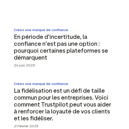
ot Widgets
Analyse sémantique des
e réseaux sociaux
avis
es marketing
Données et outils d'analyse
Taguer les avis
Créez une marque de confiance
En période d'incertitude, la
Données sur les visiteurs
confiance n'est pas une option :
pourquoi certaines plateformes se
démarquent
24 juin 2025
Créez une marque de confiance
La fidélisation est un défi de taille
commun pour les entreprises. Voici
comment Trustpilot peut vous aider
à renforcer la loyauté de vos clients
et les fidéliser.
21 février 2025