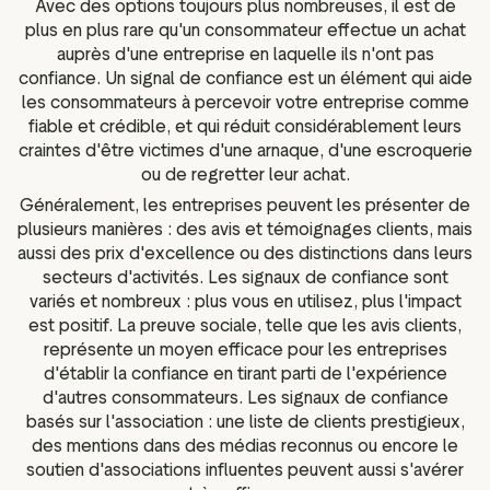
Avec des options toujours plus nombreuses, il est de
ot Widgets
Analyse sémantique des
plus en plus rare qu'un consommateur effectue un achat
e réseaux sociaux
avis
auprès d'une entreprise en laquelle ils n'ont pas
es marketing
Données et outils d'analyse
confiance. Un signal de confiance est un élément qui aide
les consommateurs à percevoir votre entreprise comme
Taguer les avis
fiable et crédible, et qui réduit considérablement leurs
Données sur les visiteurs
craintes d'être victimes d'une arnaque, d'une escroquerie
ou de regretter leur achat.
Généralement, les entreprises peuvent les présenter de
plusieurs manières : des avis et témoignages clients, mais
aussi des prix d'excellence ou des distinctions dans leurs
secteurs d'activités. Les signaux de confiance sont
variés et nombreux : plus vous en utilisez, plus l'impact
est positif. La preuve sociale, telle que les avis clients,
représente un moyen efficace pour les entreprises
d'établir la confiance en tirant parti de l'expérience
d'autres consommateurs. Les signaux de confiance
basés sur l'association : une liste de clients prestigieux,
des mentions dans des médias reconnus ou encore le
soutien d'associations influentes peuvent aussi s'avérer