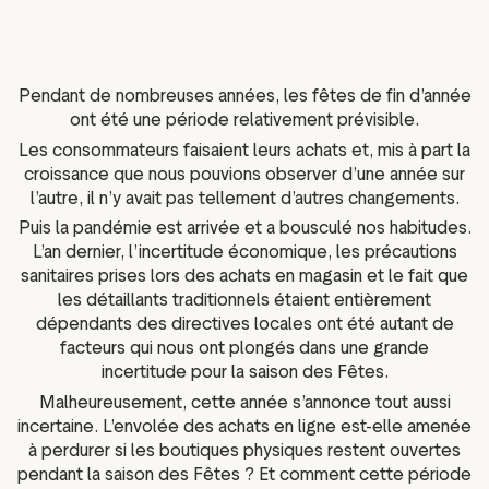
ot Widgets
Analyse sémantique des
e réseaux sociaux
avis
es marketing
Données et outils d'analyse
Pendant de nombreuses années, les fêtes de fin d’année
Taguer les avis
ont été une période relativement prévisible.
Données sur les visiteurs
Les consommateurs faisaient leurs achats et, mis à part la
croissance que nous pouvions observer d’une année sur
l’autre, il n’y avait pas tellement d’autres changements.
Puis la pandémie est arrivée et a bousculé nos habitudes.
L’an dernier, l’incertitude économique, les précautions
sanitaires prises lors des achats en magasin et le fait que
les détaillants traditionnels étaient entièrement
dépendants des directives locales ont été autant de
facteurs qui nous ont plongés dans une grande
incertitude pour la saison des Fêtes.
Malheureusement, cette année s’annonce tout aussi
incertaine. L’envolée des achats en ligne est-elle amenée
à perdurer si les boutiques physiques restent ouvertes
pendant la saison des Fêtes ? Et comment cette période