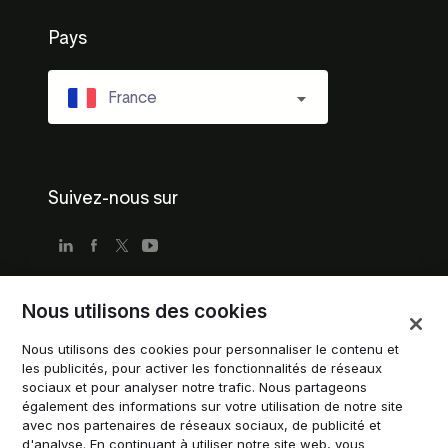
Pays
France
Suivez-nous sur
Nous utilisons des cookies
Conditions d'utilisation
Nous utilisons des cookies pour personnaliser le contenu et
Politique de confidentialité
les publicités, pour activer les fonctionnalités de réseaux
Conditions d'utilisation pour les entreprises
sociaux et pour analyser notre trafic. Nous partageons
également des informations sur votre utilisation de notre site
Directives de marque déposée
avec nos partenaires de réseaux sociaux, de publicité et
d'analyse. En continuant à utiliser notre site web, vous
Gérer les cookies