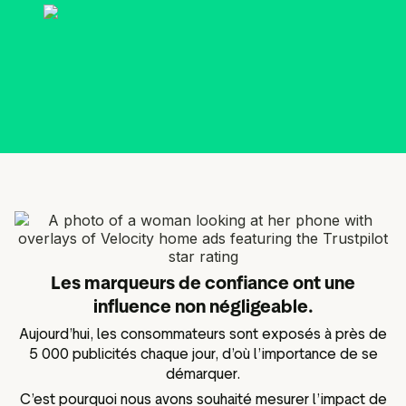
ot Widgets
Analyse sémantique des
e réseaux sociaux
avis
es marketing
Données et outils d'analyse
Taguer les avis
Données sur les visiteurs
Les marqueurs de confiance ont une
influence non négligeable.
Aujourd’hui, les consommateurs sont exposés à près de
5 000 publicités chaque jour, d’où l’importance de se
démarquer.
C’est pourquoi nous avons souhaité mesurer l’impact de