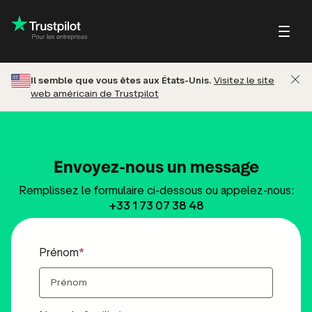
Il semble que vous êtes aux États-Unis.
Visitez le site
web américain de Trustpilot
Blog
À propos de Trustpi
Cas clients
Trustpilot pour les
ts
Petites entreprises/en
consommateurs
chands
développement
Page de profil
Guides et rapports
uits
Entreprises
Répondre aux avis
Webinaires & vidéos
Envoyez-nous un message
s
les établissements
Centre d'aide
Remplissez le formulaire ci-dessous ou appelez-nous:
s à laisser un avis
Programme Referral
+33 1 73 07 38 48
Partner
Intégrations
Prénom
votre SEO et votre
Focus sur les avis
IA
Analyse du marché