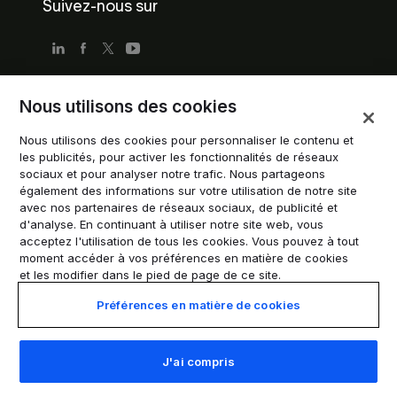
Suivez-nous sur
Nous utilisons des cookies
Conditions d'utilisation
Nous utilisons des cookies pour personnaliser le contenu et
Politique de confidentialité
les publicités, pour activer les fonctionnalités de réseaux
Conditions d'utilisation pour les entreprises
sociaux et pour analyser notre trafic. Nous partageons
également des informations sur votre utilisation de notre site
Directives de marque déposée
avec nos partenaires de réseaux sociaux, de publicité et
d'analyse. En continuant à utiliser notre site web, vous
Gérer les cookies
acceptez l'utilisation de tous les cookies. Vous pouvez à tout
Modern Slavery Statement
moment accéder à vos préférences en matière de cookies
et les modifier dans le pied de page de ce site.
Préférences en matière de cookies
© 2026 Trustpilot A/S. Tous droits réservés.
J'ai compris