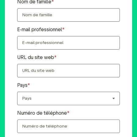
Nom de famille
ot Widgets
Analyse sémantique des
e réseaux sociaux
avis
es marketing
Données et outils d'analyse
E-mail professionnel
Taguer les avis
Données sur les visiteurs
URL du site web
Pays
Numéro de téléphone